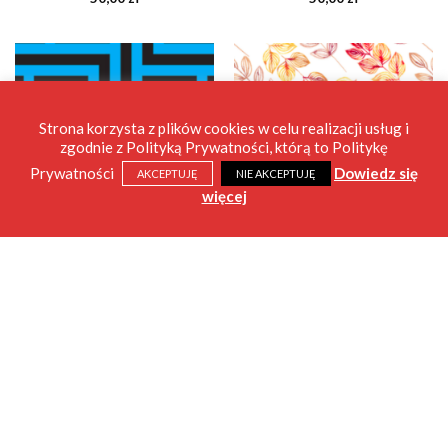
Strona korzysta z plików cookies w celu realizacji usług i
zgodnie z Polityką Prywatności, którą to Politykę
Prywatności
Dowiedz się
AKCEPTUJĘ
NIE AKCEPTUJĘ
więcej
GATKI PUL
GATKI PUL
Gatki PUL Labirynt, XL –
Gatki PUL Liście, L – ściągacz
ściągacz czarny
biały
50,00
zł
50,00
zł