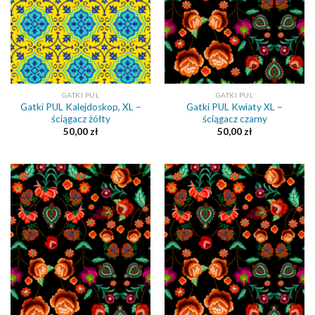
GATKI PUL
GATKI PUL
Gatki PUL Kalejdoskop, XL –
Gatki PUL Kwiaty XL –
ściągacz żółty
ściągacz czarny
50,00
zł
50,00
zł