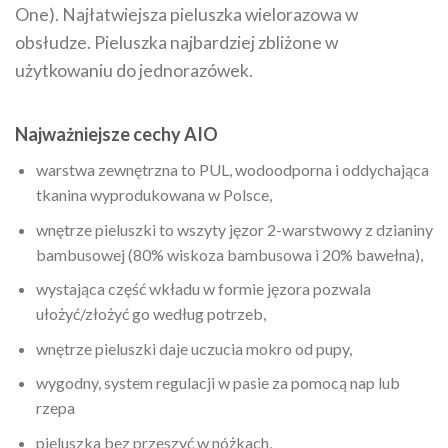
One). Najłatwiejsza pieluszka wielorazowa w
obsłudze. Pieluszka najbardziej zbliżone w
użytkowaniu do jednorazówek.
Najważniejsze cechy AIO
warstwa zewnętrzna to PUL, wodoodporna i oddychająca
tkanina wyprodukowana w Polsce,
wnętrze pieluszki to wszyty jęzor 2-warstwowy z dzianiny
bambusowej (80% wiskoza bambusowa i 20% bawełna),
wystająca część wkładu w formie jęzora pozwala
ułożyć/złożyć go według potrzeb,
wnętrze pieluszki daje uczucia mokro od pupy,
wygodny, system regulacji w pasie za pomocą nap lub
rzepa
pieluszka bez przeszyć w nóżkach,