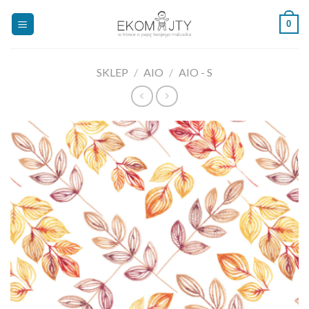
Skip
0
to
content
SKLEP
/
AIO
/
AIO - S