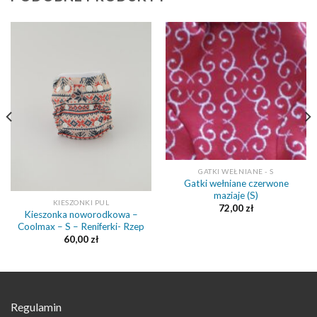
GATKI WEŁNIANE - S
Gatki wełniane czerwone
maziaje (S)
KIESZONKI PUL
72,00
zł
Kieszonka noworodkowa –
Coolmax – S – Reniferki- Rzep
60,00
zł
Regulamin