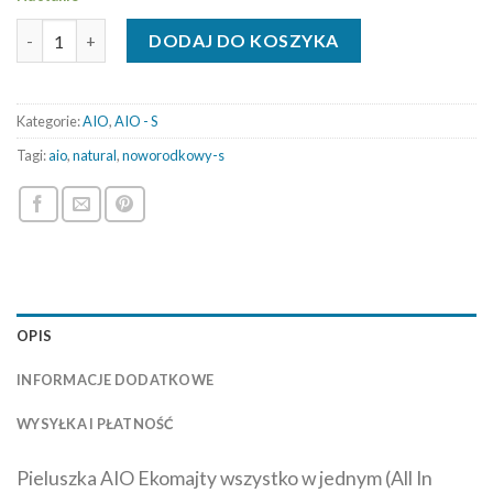
ilość AIO noworodkowe - Natural - S - Jesienne liście - Napy
DODAJ DO KOSZYKA
Kategorie:
AIO
,
AIO - S
Tagi:
aio
,
natural
,
noworodkowy-s
OPIS
INFORMACJE DODATKOWE
WYSYŁKA I PŁATNOŚĆ
Pieluszka AIO Ekomajty wszystko w jednym (All In