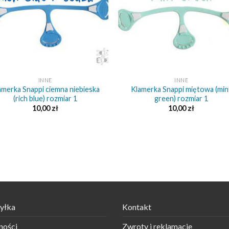
+
INNE
INNE
amerka Snappi ciemna niebieska
Klamerka Snappi miętowa (min
(rich blue) rozmiar 1
green) rozmiar 1
10,00
zł
10,00
zł
yłka
Kontakt
ności
Zwroty i reklamacje