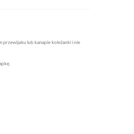
 przewijaku lub kanapie koleżanki i nie
apkę.