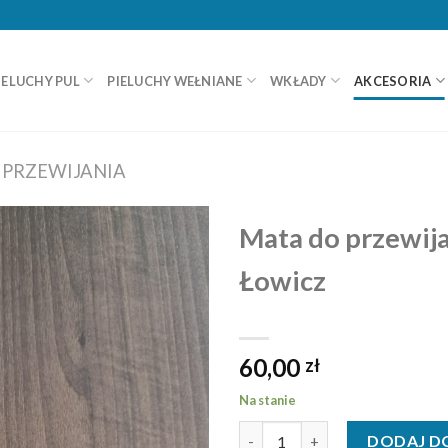
IELUCHY PUL
PIELUCHY WEŁNIANE
WKŁADY
AKCESORIA
 PRZEWIJANIA
Mata do przewija
Łowicz
60,00
zł
Na stanie
ilość Mata do przewijania - Łow
DODAJ D