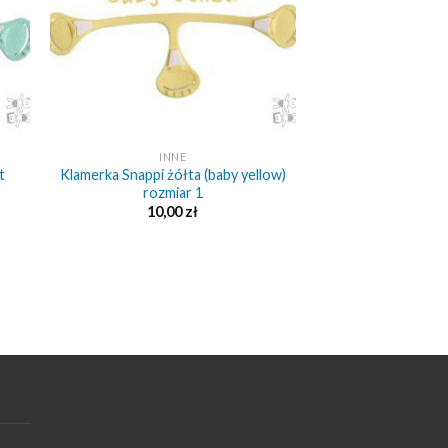
+
INNE
t
Klamerka Snappi żółta (baby yellow)
rozmiar 1
10,00
zł