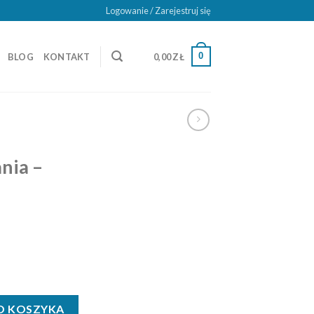
Logowanie / Zarejestruj się
0
BLOG
KONTAKT
0,00
ZŁ
nia –
icz
O KOSZYKA