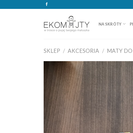
Skip
to
content
NA SKRÓTY
P
SKLEP
/
AKCESORIA
/
MATY DO