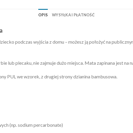
OPIS
WYSYŁKA I PŁATNOŚĆ
a
dziecko podczas wyjścia z domu – możesz ją położyć na publicznym
bie lub plecaku, nie zajmuje dużo miejsca. Mata zapinana jest na n
trony PUL we wzorek, z drugiej strony dzianina bambusowa.
ych (np. sodium percarbonate)