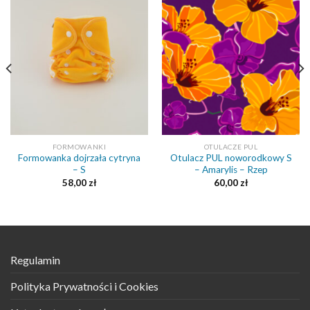
FORMOWANKI
OTULACZE PUL
Formowanka dojrzała cytryna
Otulacz PUL noworodkowy S
– S
– Amarylis – Rzep
58,00
zł
60,00
zł
Regulamin
Polityka Prywatności i Cookies