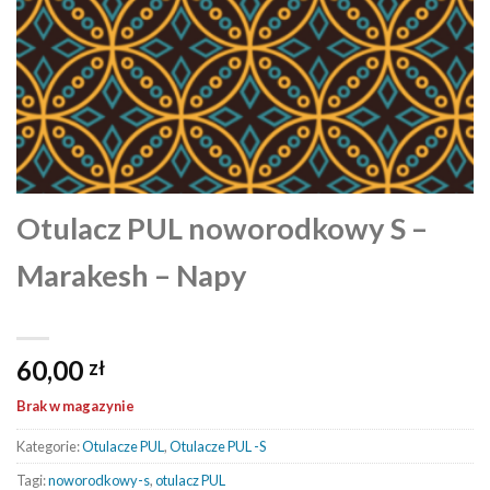
Otulacz PUL noworodkowy S –
Marakesh – Napy
60,00
zł
Brak w magazynie
Kategorie:
Otulacze PUL
,
Otulacze PUL -S
Tagi:
noworodkowy-s
,
otulacz PUL