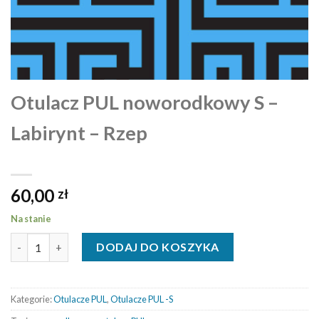
Otulacz PUL noworodkowy S –
Labirynt – Rzep
60,00
zł
Na stanie
ilość Otulacz PUL noworodkowy S - Labirynt - Rzep
DODAJ DO KOSZYKA
Kategorie:
Otulacze PUL
,
Otulacze PUL -S