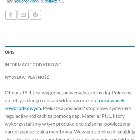
Tagi:
noworodkowy-s
,
otulacz PUL
OPIS
INFORMACJE DODATKOWE
WYSYŁKA I PŁATNOŚĆ
Otulacz PUL jest wygodną, uniwersalną pieluszką. Polecany
do tetry, różnego rodzaju wkładów oraz do
formowanek
noworodkowych
. Pieluszka posiada 2 stopniowy systemem
regulacji w nóżkach za pomocą nap. Materiał PUL, który
wykorzystaliśmy w tym produkcie to dzianina, powleczona
paroprzepuszczalną membraną. Wewnątrz pieluszki znajdują
się zakładki, które zapobiegają bezpośredniemu kontaktowi