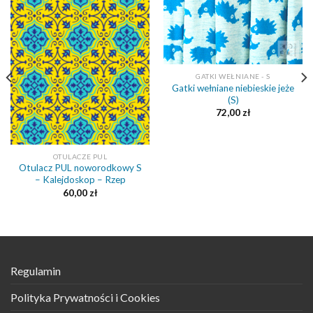
GATKI WEŁNIANE - S
Gatki wełniane niebieskie jeże
(S)
72,00
zł
OTULACZE PUL
Otulacz PUL noworodkowy S
– Kalejdoskop – Rzep
60,00
zł
Regulamin
Polityka Prywatności i Cookies