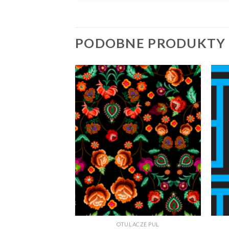
PODOBNE PRODUKTY
+
+
CZE PUL
OTULACZE PUL