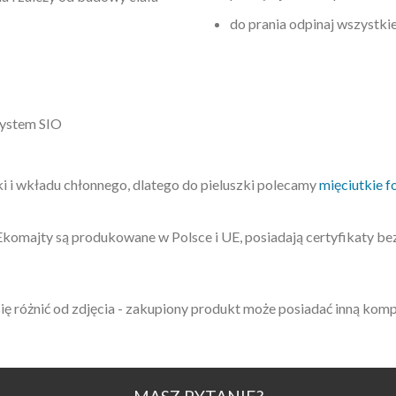
do prania odpinaj wszystki
system SIO
i i wkładu chłonnego, dlatego do pieluszki polecamy
mięciutkie 
Ekomajty są produkowane w Polsce i UE, posiadają certyfikaty b
ę różnić od zdjęcia - zakupiony produkt może posiadać inną kom