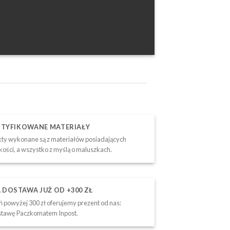
RTYFIKOWANE MATERIAŁY
ty wykonane są z materiałów posiadających
akości, a wszystko z myślą o maluszkach.
DOSTAWA JUŻ OD +300 ZŁ
 powyżej 300 zł oferujemy prezent od nas:
tawę Paczkomatem Inpost.