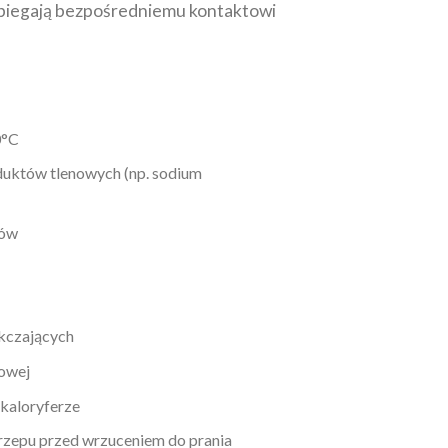
obiegają bezpośredniemu kontaktowi
0°C
duktów tlenowych (np. sodium
tów
kczających
nowej
 kaloryferze
 rzepu przed wrzuceniem do prania