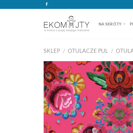
Skip
to
content
NA SKRÓTY
P
SKLEP
/
OTULACZE PUL
/
OTULA