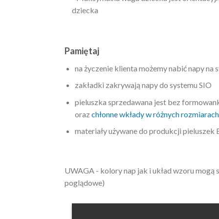
dziecka
Pamiętaj
na życzenie klienta możemy nabić napy na 
zakładki zakrywają napy do systemu SIO
pieluszka sprzedawana jest bez formowank
oraz
chłonne wkłady w różnych rozmiarach
materiały używane do produkcji pieluszek 
UWAGA - kolory nap jak i układ wzoru mogą si
poglądowe)