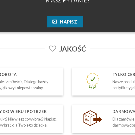
MASZ PYTANIE?
NAPISZ
JAKOŚĆ
 ROBOTA
TYLKO CE
ie i z miłością. Dlatego każdy
Nasze produk
yjątkowy i niepowtarzalny.
certyfikaty j
DO WIEKU I POTRZEB
DARMOWA 
kt? Nie wiesz co wybrać? Napisz.
Dla zamówień
ybrać dla Twojego dziecka.
darmową dos