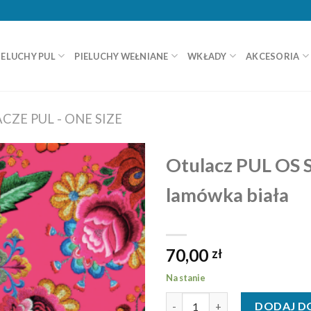
IELUCHY PUL
PIELUCHY WEŁNIANE
WKŁADY
AKCESORIA
CZE PUL - ONE SIZE
Otulacz PUL OS S
lamówka biała
70,00
zł
Na stanie
ilość Otulacz PUL OS SIO Roses
DODAJ D