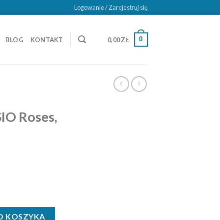
Logowanie / Zarejestruj się
0
BLOG
KONTAKT
0,00
ZŁ
IO Roses,
, lamówka biała
O KOSZYKA