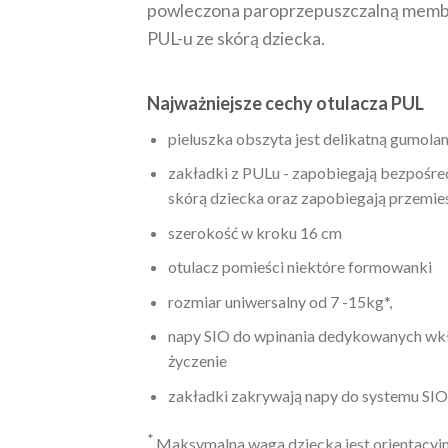
powleczona paroprzepuszczalną membra
PUL-u ze skórą dziecka.
Najważniejsze cechy otulacza PUL
pieluszka obszyta jest delikatną gumol
zakładki z PULu - zapobiegają bezpośr
skórą dziecka oraz zapobiegają przemie
szerokość w kroku 16 cm
otulacz pomieści niektóre formowanki
rozmiar uniwersalny od 7 -15kg*,
napy SIO do wpinania dedykowanych wkł
życzenie
zakładki zakrywają napy do systemu SIO
*
Maksymalna waga dziecka jest orientacyjna