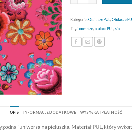
Kategorie:
Otulacze PUL
,
Otulacze PU
Tagi:
one-size
,
otulacz PUL
,
sio
OPIS
INFORMACJE DODATKOWE
WYSYŁKA I PŁATNOŚĆ
godna i uniwersalna pieluszka. Materiał PUL, który wykorz