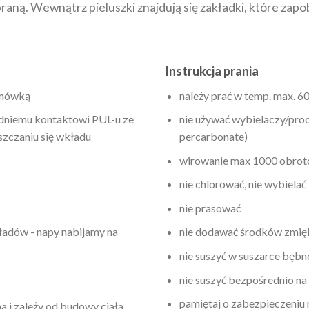
ną. Wewnątrz pieluszki znajdują się zakładki, które zap
Instrukcja prania
amówką
należy prać w temp. max. 6
edniemu kontaktowi PUL-u ze
nie używać wybielaczy/pro
szczaniu się wkładu
percarbonate)
wirowanie max 1000 obro
nie chlorować, nie wybielać
nie prasować
adów - napy nabijamy na
nie dodawać środków zmię
nie suszyć w suszarce bęb
nie suszyć bezpośrednio na
pamiętaj o zabezpieczeniu
 i zależy od budowy ciała