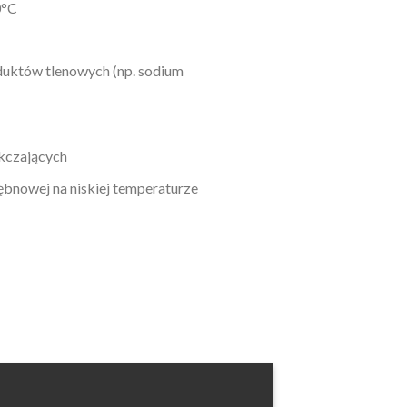
0°C
duktów tlenowych (np. sodium
kczających
ębnowej na niskiej temperaturze