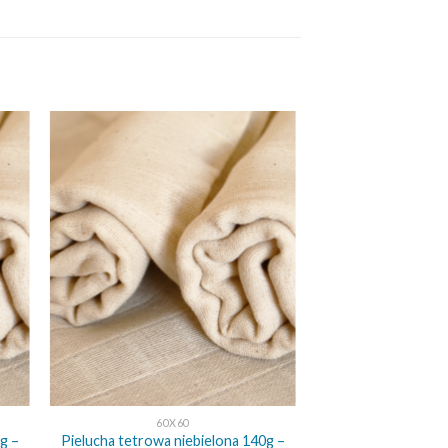
+
60X60
g –
Pielucha tetrowa niebielona 140g –