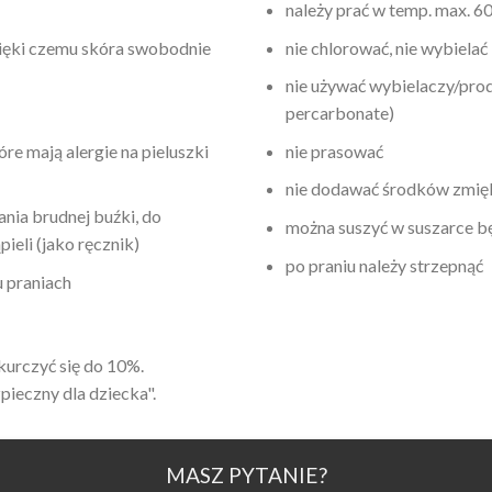
należy prać w temp. max. 6
zięki czemu skóra swobodnie
nie chlorować, nie wybielać
nie używać wybielaczy/pro
percarbonate)
óre mają alergie na pieluszki
nie prasować
nie dodawać środków zmię
nia brudnej buźki, do
można suszyć w suszarce b
ieli (jako ręcznik)
po praniu należy strzepnąć
u praniach
urczyć się do 10%.
pieczny dla dziecka".
MASZ PYTANIE?