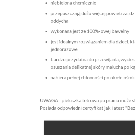
niebielona chemicznie
przepuszczają dużo więcej powietrza, d
oddycha
wykonana jest ze 100%-owej bawełny
jest idealnym rozwiązaniem dla dzieci, kt
jednorazowe
bardzo przydatna do przewijania, wyciera
osuszania delikatnej skóry malucha po kąp
nabiera pełnej chłonności po około ośmi
UWAGA - pieluszka tetrowa po praniu może sk
Posiada odpowiedni certyfikat jak i atest "Bez