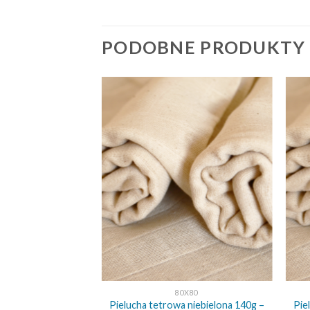
PODOBNE PRODUKTY
+
+
Y TETROWE
80X80
 niebielona 185g –
Pielucha tetrowa niebielona 140g –
Pie