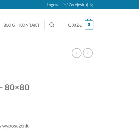
Logowanie / Zarejestruj się
0
BLOG
KONTAKT
0,00
ZŁ
a
 – 80×80
w wyposażeniu