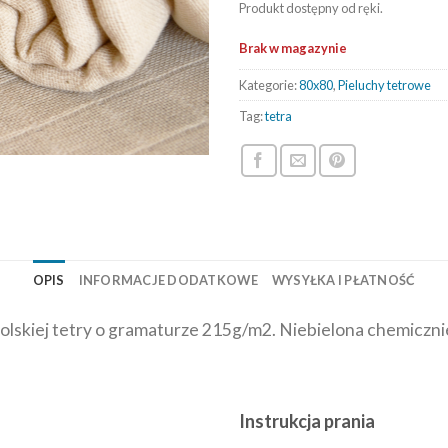
Produkt dostępny od ręki.
Brak w magazynie
Kategorie:
80x80
,
Pieluchy tetrowe
Tag:
tetra
OPIS
INFORMACJE DODATKOWE
WYSYŁKA I PŁATNOŚĆ
polskiej tetry o gramaturze 215g/m2. Niebielona chemiczn
Instrukcja prania