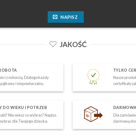
NAPISZ
JAKOŚĆ
 ROBOTA
TYLKO CE
ie i z miłością. Dlatego każdy
Nasze produk
yjątkowy i niepowtarzalny.
certyfikaty j
DO WIEKU I POTRZEB
DARMOWA 
kt? Nie wiesz co wybrać? Napisz.
Dla zamówień
ybrać dla Twojego dziecka.
darmową dos