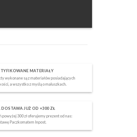
RTYFIKOWANE MATERIAŁY
ty wykonane są z materiałów posiadających
akości, a wszystko z myślą o maluszkach.
DOSTAWA JUŻ OD +300 ZŁ
 powyżej 300 zł oferujemy prezent od nas:
tawę Paczkomatem Inpost.