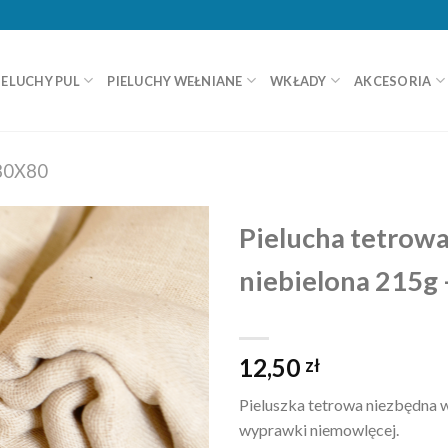
IELUCHY PUL
PIELUCHY WEŁNIANE
WKŁADY
AKCESORIA
80X80
Pielucha tetrow
niebielona 215g
12,50
zł
Pieluszka tetrowa niezbędna 
wyprawki niemowlęcej.