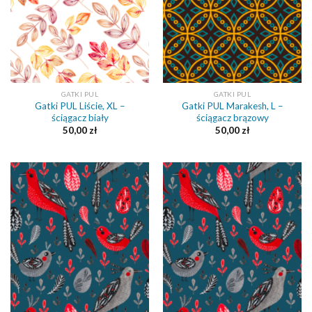
GATKI PUL
GATKI PUL
Gatki PUL Liście, XL –
Gatki PUL Marakesh, L –
ściągacz biały
ściągacz brązowy
50,00
zł
50,00
zł