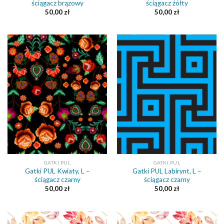
ściągacz brązowy
ściągacz żółty
50,00
zł
50,00
zł
GATKI PUL
GATKI PUL
Gatki PUL Kwiaty, L –
Gatki PUL Labirynt, L –
ściągacz czarny
ściągacz czarny
50,00
zł
50,00
zł