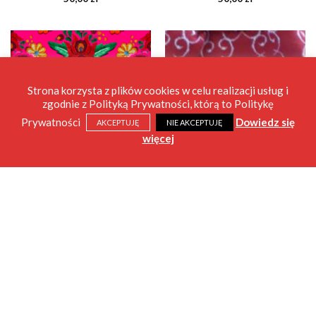
Strona korzysta z plików cookies w celu realizacji usług i
zgodnie z Polityką Prywatności, którą to Politykę
Prywatności
Dowiedz się
AKCEPTUJĘ
NIE AKCEPTUJĘ
więcej
GATKI WEŁNIANE
Gatki wełniane czerwone
maziaje (L)
GATKI PUL
77,00
zł
Gatki PUL Roses, XL –
ściągacz różowy
50,00
zł