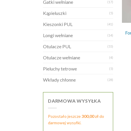
Gatki wełniane
(17)
Kąpieluszki
(5)
+
Kieszonki PUL
(41)
Fo
Longi wełniane
(14)
Otulacze PUL
(55)
Otulacze wełniane
(4)
Pieluchy tetrowe
(5)
Wkłady chłonne
(28)
DARMOWA WYSYŁKA
Pozostało jeszcze
300,00
zł
do
darmowej wysyłki.