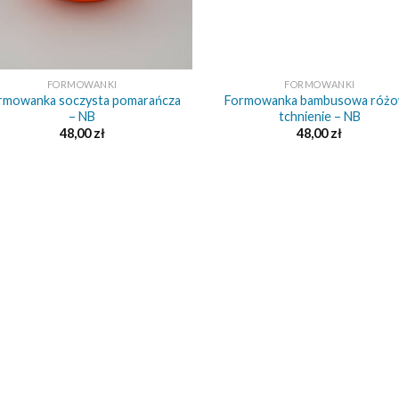
+
FORMOWANKI
FORMOWANKI
rmowanka soczysta pomarańcza
Formowanka bambusowa róż
– NB
tchnienie – NB
48,00
zł
48,00
zł