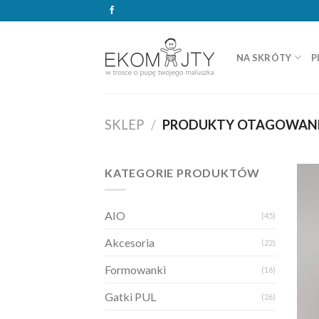
Skip
to
content
NA SKRÓTY
P
SKLEP
/
PRODUKTY OTAGOWANE
KATEGORIE PRODUKTÓW
AIO
(45)
Akcesoria
(22)
Formowanki
(16)
Gatki PUL
(26)