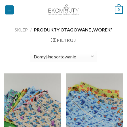
Skip
0
to
content
SKLEP
/
PRODUKTY OTAGOWANE „WOREK”
FILTRUJ