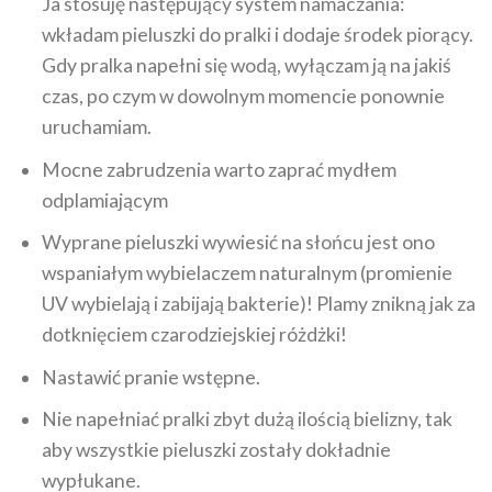
Ja stosuję następujący system namaczania:
wkładam pieluszki do pralki i dodaje środek piorący.
Gdy pralka napełni się wodą, wyłączam ją na jakiś
czas, po czym w dowolnym momencie ponownie
uruchamiam.
Mocne zabrudzenia warto zaprać mydłem
odplamiającym
Wyprane pieluszki wywiesić na słońcu jest ono
wspaniałym wybielaczem naturalnym (promienie
UV wybielają i zabijają bakterie)! Plamy znikną jak za
dotknięciem czarodziejskiej różdżki!
Nastawić pranie wstępne.
Nie napełniać pralki zbyt dużą ilością bielizny, tak
aby wszystkie pieluszki zostały dokładnie
wypłukane.