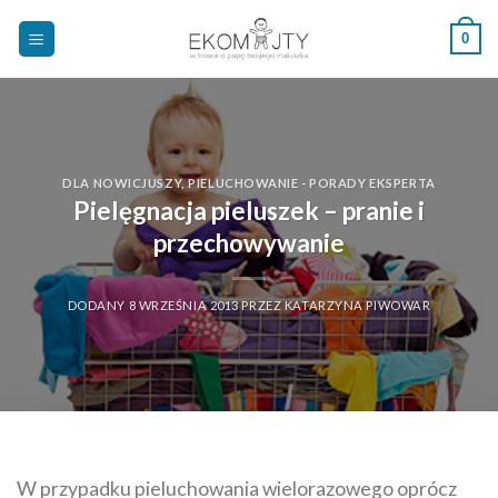
Skip
0
to
content
DLA NOWICJUSZY
,
PIELUCHOWANIE - PORADY EKSPERTA
Pielęgnacja pieluszek – pranie i
przechowywanie
DODANY
8 WRZEŚNIA 2013
PRZEZ
KATARZYNA PIWOWAR
W przypadku pieluchowania wielorazowego oprócz