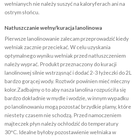
wełnianych nie należy suszyć na kaloryferach ani na
ostrym słońcu.
Natłuszczanie wełny/kuracja lanolinowa
Pierwsze lanolinowanie zalecam przeprowadzić kiedy
wełniak zacznie przeciekać. W celu uzyskania
optymalnego wyniku wełniak przed natłuszczeniem
należy wyprać. Produkt przeznaczony do kuracji
lanolinowej silnie wstrząsnąć i dodać 2-3 łyżeczki do 2L
bardzo gorącej wody. Roztwór powinien mieć mleczny
kolor.Zadbajmy o to aby nasza lanolina rozpuściła się
bardzo dokładnie w mydle i wodzie, w innym wypadku
po lanolinowaniu mogą pozostać brzydkie plamy, które
niestety czasem nie schodzą. Przed namoczeniem
majteczek płyn należy ochłodzić do temperatury
30°C. Idealne byłoby pozostawienie wełniaka w