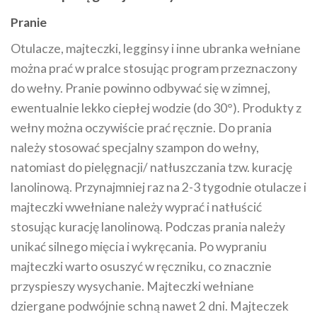
Pranie
Otulacze, majteczki, legginsy i inne ubranka wełniane
można prać w pralce stosując program przeznaczony
do wełny. Pranie powinno odbywać się w zimnej,
ewentualnie lekko ciepłej wodzie (do 30°). Produkty z
wełny można oczywiście prać ręcznie. Do prania
należy stosować specjalny szampon do wełny,
natomiast do pielęgnacji/ natłuszczania tzw. kurację
lanolinową. Przynajmniej raz na 2-3 tygodnie otulacze i
majteczki wwełniane należy wyprać i natłuścić
stosując kurację lanolinową. Podczas prania należy
unikać silnego mięcia i wykręcania. Po wypraniu
majteczki warto osuszyć w ręczniku, co znacznie
przyspieszy wysychanie. Majteczki wełniane
dziergane podwójnie schną nawet 2 dni. Majteczek