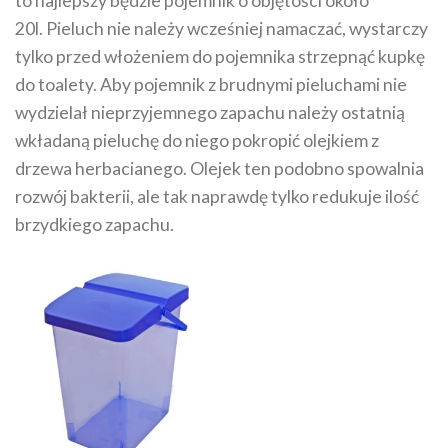
to najlepszy będzie pojemnik o objętości około
20l. Pieluch nie należy wcześniej namaczać, wystarczy
tylko przed włożeniem do pojemnika strzepnąć kupkę
do toalety. Aby pojemnik z brudnymi pieluchami nie
wydzielał nieprzyjemnego zapachu należy ostatnią
wkładaną pieluchę do niego pokropić olejkiem z
drzewa herbacianego. Olejek ten podobno spowalnia
rozwój bakterii, ale tak naprawdę tylko redukuje ilość
brzydkiego zapachu.