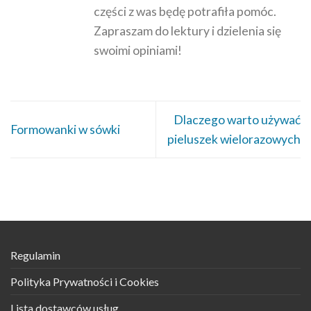
części z was będę potrafiła pomóc.
Zapraszam do lektury i dzielenia się
swoimi opiniami!
Dlaczego warto używać
Formowanki w sówki
pieluszek wielorazowych
Regulamin
Polityka Prywatności i Cookies
Lista dostawców usług