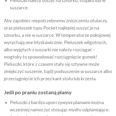
Pieluszki należy suszyć na sznurku, stojaku lub w
suszarce.
Aby zapobiec niepotrzebnemu zniszczeniu otulaczy,
oraz pieluszek typu Pocket najlepiej suszyć je na
sznurku, a nie w suszarce. W temperaturze pokojowej
wysychają one błyskawicznie. Pieluszek wilgotnych,
albo wyjętych z suszarki nie należy rozciągać –
mogłoby to spowodować rozciągnięcie gumek!
Pieluszki, które z czasem stały się sztywne może
zmiękczyć suszenie, bądź podsuszenie w suszarce albo
przeciągnięcie ich przez kant stołu lub krzesła.
Jeśli po praniu zostaną plamy
Pieluszki z bardzo uporczywymi plamami można
wcześniej namoczyć stosując mydło odplamiające.