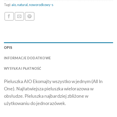
Tagi:
aio
,
natural
,
noworodkowy-s
OPIS
INFORMACJE DODATKOWE
WYSYŁKA I PŁATNOŚĆ
Pieluszka AIO Ekomajty wszystko w jednym (All In
One). Najłatwiejsza pieluszka wielorazowa w
obsłudze. Pieluszka najbardziej zbliżone w
użytkowaniu do jednorazówek.