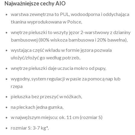
Najważniejsze cechy AIO
warstwa zewnętrzna to PUL, wodoodporna i oddychająca
tkanina wyprodukowana w Polsce,
wnętrze pieluszki to wszyty jęzor 2-warstwowy z dzianiny
bambusowej (80% wiskoza bambusowa i 20% bawełna),
wystająca część wkładu w formie jęzora pozwala
ułożyć/złożyć go według potrzeb,
wnętrze pieluszki daje uczucia mokro od pupy,
wygodny, system regulacji w pasie za pomocą nap lub
rzepa
pieluszka bez przeszyć w nóżkach,
na pleckach jedna gumka,
w najwęższym miejscu: ok. 11 cm (rozmiar S)
rozmiar S: 3-7 kg*,