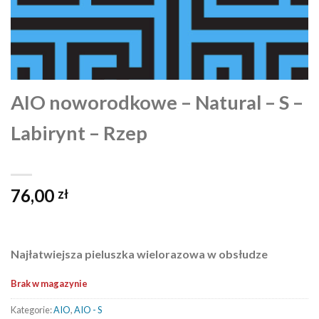
AIO noworodkowe – Natural – S –
Labirynt – Rzep
76,00
zł
Najłatwiejsza pieluszka wielorazowa w obsłudze
Brak w magazynie
Kategorie:
AIO
,
AIO - S