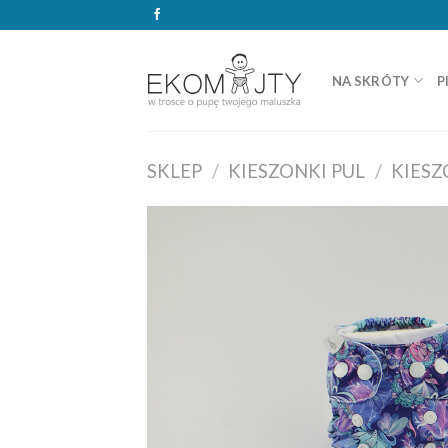
Skip
to
content
NA SKRÓTY
P
SKLEP
/
KIESZONKI PUL
/
KIES