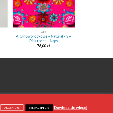
+
AIO
AIO noworodkowe – Natural – S –
Pink roses – Napy
76,00
zł
Dowiedz się więcej
AKCEPTUJĘ
NIE AKCEPTUJĘ
5 |