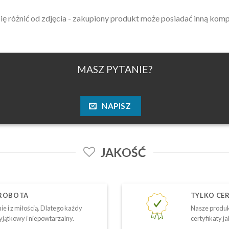
ę różnić od zdjęcia - zakupiony produkt może posiadać inną kom
MASZ PYTANIE?
NAPISZ
JAKOŚĆ
 ROBOTA
TYLKO CE
ie i z miłością. Dlatego każdy
Nasze produk
yjątkowy i niepowtarzalny.
certyfikaty j