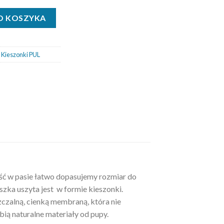
Natural - S - Moonlight flowers - Rzep
O KOSZYKA
,
Kieszonki PUL
ość w pasie łatwo dopasujemy rozmiar do
zka uszyta jest w formie kieszonki.
czalną, cienką membraną, która nie
ią naturalne materiały od pupy.