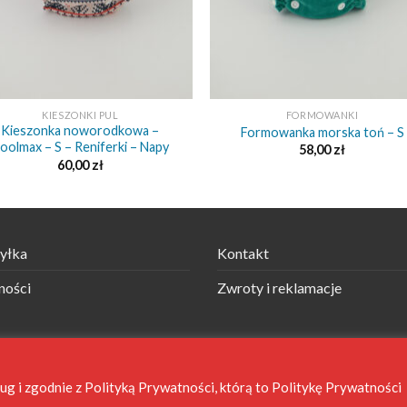
+
KIESZONKI PUL
FORMOWANKI
Kieszonka noworodkowa –
Formowanka morska toń – S
oolmax – S – Reniferki – Napy
58,00
zł
60,00
zł
yłka
Kontakt
ności
Zwroty i reklamacje
tise
sług i zgodnie z Polityką Prywatności, którą to Politykę Prywatności
Telefon: +48 694 707 01