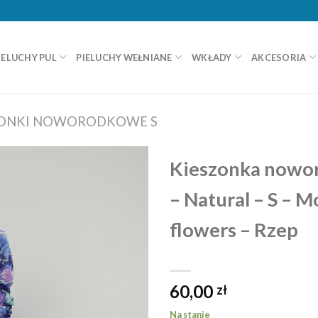
IELUCHY PUL
PIELUCHY WEŁNIANE
WKŁADY
AKCESORIA
ZONKI NOWORODKOWE S
Kieszonka nowo
– Natural – S – M
flowers – Rzep
60,00
zł
Na stanie