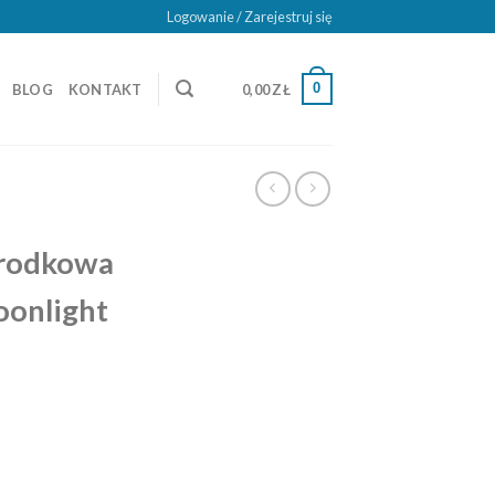
Logowanie / Zarejestruj się
0
BLOG
KONTAKT
0,00
ZŁ
rodkowa
oonlight