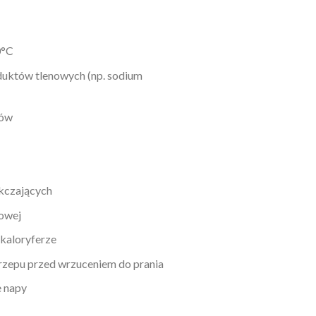
0°C
duktów tlenowych (np. sodium
tów
kczających
nowej
 kaloryferze
 rzepu przed wrzuceniem do prania
e napy