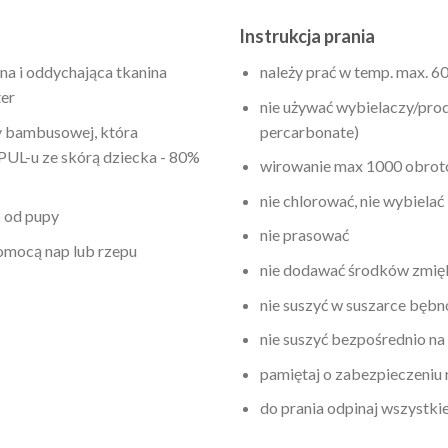
Instrukcja prania
a i oddychająca tkanina
należy prać w temp. max. 6
er
nie używać wybielaczy/pro
ny bambusowej, która
percarbonate)
UL-u ze skórą dziecka - 80%
wirowanie max 1000 obro
nie chlorować, nie wybielać
 od pupy
nie prasować
pomocą nap lub rzepu
nie dodawać środków zmię
nie suszyć w suszarce bęb
nie suszyć bezpośrednio na
pamiętaj o zabezpieczeniu
do prania odpinaj wszystki