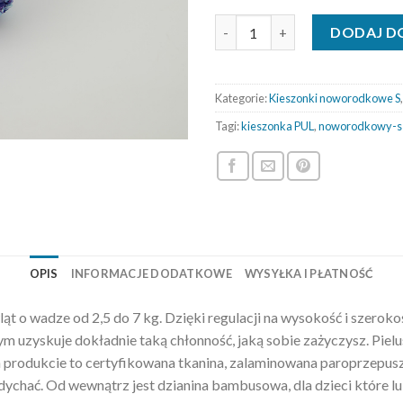
ilość Kieszonka noworodkowa - 
DODAJ D
Kategorie:
Kieszonki noworodkowe S
Tagi:
kieszonka PUL
,
noworodkowy-s
OPIS
INFORMACJE DODATKOWE
WYSYŁKA I PŁATNOŚĆ
ąt o wadze od 2,5 do 7 kg. Dzięki regulacji na wysokość i szerok
 uzyskuje dokładnie taką chłonność, jaką sobie zażyczysz. Pielus
 produkcie to certyfikowana tkanina, zalaminowana paroprzepusz
ychać. Od wewnątrz jest dzianina bambusowa, dla dzieci które lub