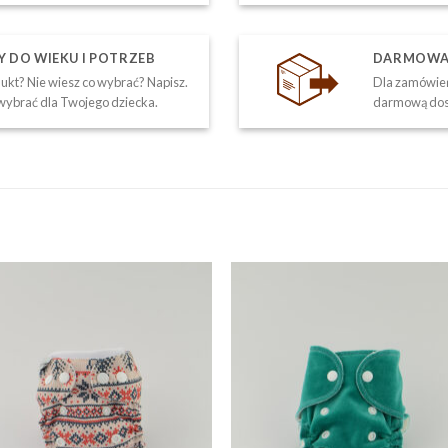
DO WIEKU I POTRZEB
DARMOWA 
kt? Nie wiesz co wybrać? Napisz.
Dla zamówień
ybrać dla Twojego dziecka.
darmową dos