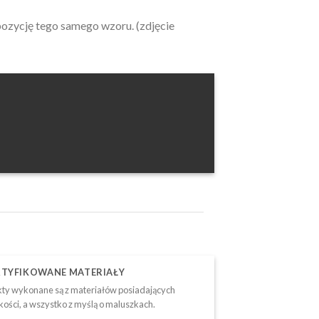
pozycję tego samego wzoru. (zdjęcie
RTYFIKOWANE MATERIAŁY
ty wykonane są z materiałów posiadających
akości, a wszystko z myślą o maluszkach.