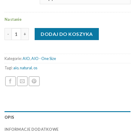
Na stanie
ilość AIO OS - Marakesh - Natural
DODAJ DO KOSZYKA
Kategorie:
AIO
,
AIO - One Size
Tagi:
aio
,
natural
,
os
OPIS
INFORMACJE DODATKOWE