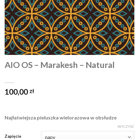
AIO OS – Marakesh – Natural
100,00
zł
Najłatwiejsza pieluszka wielorazowa w obsłudze
WYCZYŚĆ
Zapięcie