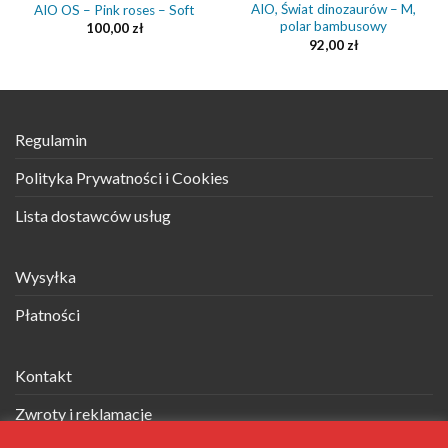
AIO, Świat dinozaurów – M,
AIO OS – Pink roses – Soft
polar bambusowy
100,00
zł
92,00
zł
Regulamin
Polityka Prywatności i Cookies
Lista dostawców usług
Wysyłka
Płatności
Kontakt
Zwroty i reklamacje