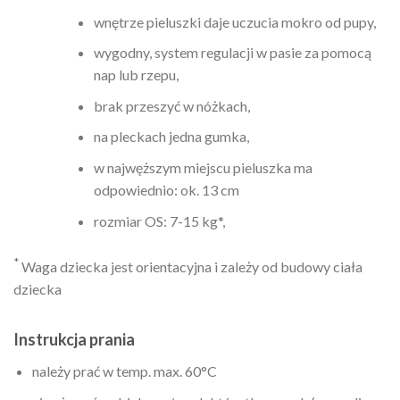
wnętrze pieluszki daje uczucia mokro od pupy,
wygodny, system regulacji w pasie za pomocą
nap lub rzepu,
brak przeszyć w nóżkach,
na pleckach jedna gumka,
w najwęższym miejscu pieluszka ma
odpowiednio: ok. 13 cm
rozmiar OS: 7-15 kg*,
*
Waga dziecka jest orientacyjna i zależy od budowy ciała
dziecka
Instrukcja prania
należy prać w temp. max. 60°C