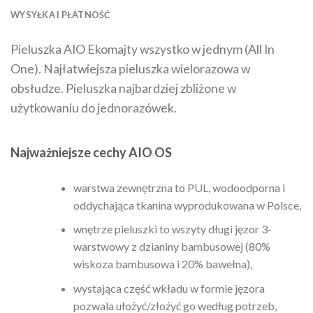
WYSYŁKA I PŁATNOŚĆ
Pieluszka AIO Ekomajty wszystko w jednym (All In
One). Najłatwiejsza pieluszka wielorazowa w
obsłudze. Pieluszka najbardziej zbliżone w
użytkowaniu do jednorazówek.
Najważniejsze cechy AIO OS
warstwa zewnętrzna to PUL, wodoodporna i
oddychająca tkanina wyprodukowana w Polsce,
wnętrze pieluszki to wszyty długi jęzor 3-
warstwowy z dzianiny bambusowej (80%
wiskoza bambusowa i 20% bawełna),
wystająca część wkładu w formie jęzora
pozwala ułożyć/złożyć go według potrzeb,