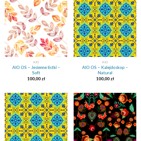
AIO
AIO
AIO OS – Jesienne listki –
AIO OS – Kalejdoskop –
Soft
Natural
100,00
zł
100,00
zł