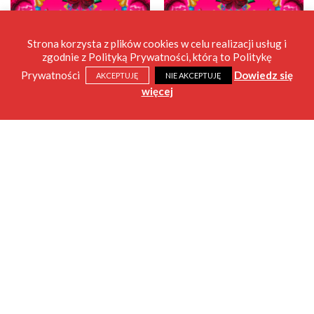
Strona korzysta z plików cookies w celu realizacji usług i
zgodnie z Polityką Prywatności, którą to Politykę
Prywatności
Dowiedz się
AKCEPTUJĘ
NIE AKCEPTUJĘ
więcej
AIO
AIO
AIO OS – Pink roses –
AIO OS – Pink roses – Soft
Natural
100,00
zł
100,00
zł
Regulamin
Polityka Prywatności i Cookies