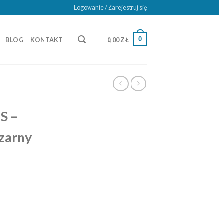
Logowanie / Zarejestruj się
0
BLOG
KONTAKT
0,00
ZŁ
S –
czarny