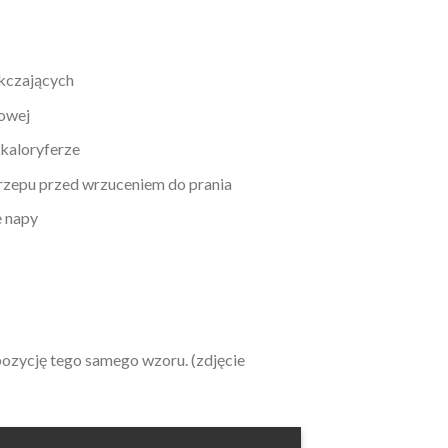
kczających
nowej
 kaloryferze
 rzepu przed wrzuceniem do prania
e napy
pozycję tego samego wzoru. (zdjęcie