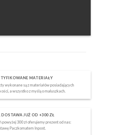
RTYFIKOWANE MATERIAŁY
ty wykonane są z materiałów posiadających
akości, a wszystko z myślą o maluszkach.
DOSTAWA JUŻ OD +300 ZŁ
 powyżej 300 zł oferujemy prezent od nas:
tawę Paczkomatem Inpost.