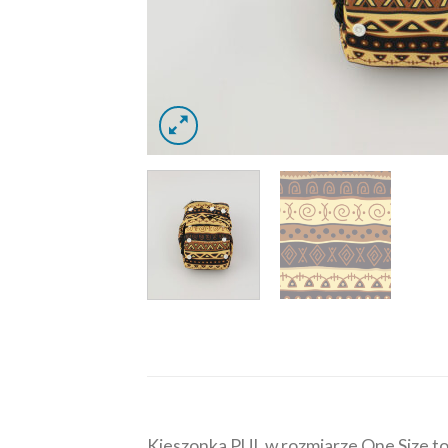
Kieszonka PUL w rozmiarze One Size to