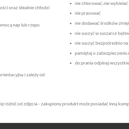
nie chlorować, nie wybielać
ści oraz idealnie chłodzi
nie prasować
nie dodawać środków zmię
pomocą nap lub rzepu
nie suszyć w suszarce bęb
nie suszyć bezpośrednio na
pamiętaj o zabezpieczeniu
do prania odpinaj wszystki
rientacyjna i zależy od
ę różnić od zdjęcia - zakupiony produkt może posiadać inną kom