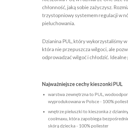
chłonność, jaką sobie zażyczysz. Rozm
trzystopniowy systemem regulacji w nó
pieluchowania.
Dzianina PUL, który wykorzystaliśmy w
która nie przepuszcza wilgoci, ale poz
odprowadzać wilgoć i chłodzić. Idealne
Najważniejsze cechy kieszonki PUL
warstwa zewnętrzna to PUL, wodoodporn
wyprodukowana w Polsce - 100% poliest
wnętrze pieluszki to kieszonka z dzianin
coolmaxu, która zapobiega bezpośredni
skórą dziecka - 100% poliester