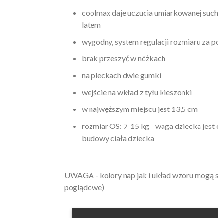
coolmax daje uczucia umiarkowanej sucho
latem
wygodny, system regulacji rozmiaru za 
brak przeszyć w nóżkach
na pleckach dwie gumki
wejście na wkład z tyłu kieszonki
w najwęższym miejscu jest 13,5 cm
rozmiar OS: 7-15 kg - waga dziecka jest o
budowy ciała dziecka
UWAGA - kolory nap jak i układ wzoru mogą si
poglądowe)