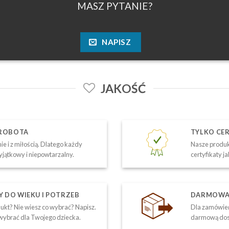
MASZ PYTANIE?
NAPISZ
JAKOŚĆ
 ROBOTA
TYLKO CE
ie i z miłością. Dlatego każdy
Nasze produk
yjątkowy i niepowtarzalny.
certyfikaty j
DO WIEKU I POTRZEB
DARMOWA 
kt? Nie wiesz co wybrać? Napisz.
Dla zamówień
ybrać dla Twojego dziecka.
darmową dos