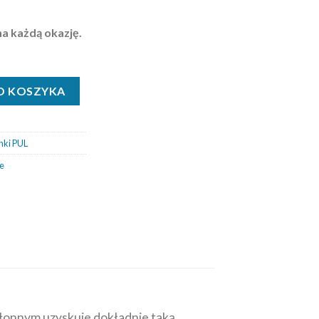
a każdą okazję.
os de cafe, czarny coolmax
O KOSZYKA
nki PUL
e
hłonnym uzyskuje dokładnie taką