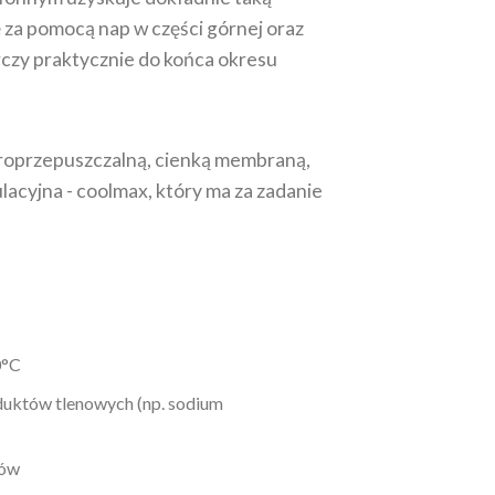
 za pomocą nap w części górnej oraz
rczy praktycznie do końca okresu
aroprzepuszczalną, cienką membraną,
lacyjna - coolmax, który ma za zadanie
0°C
duktów tlenowych (np. sodium
tów