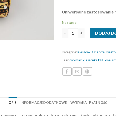
Uniwersalne zastosowanie n
Na stanie
ilość Kieszonka PUL OS - Gran
DODAJ D
Kategorie:
Kieszonki One Size
,
Kieszo
Tagi:
coolmax
,
kieszonka PUL
,
one-siz
OPIS
INFORMACJE DODATKOWE
WYSYŁKA I PŁATNOŚĆ
 uniwersalna pieluszka na każdą okazję. Dzięki wkładom c