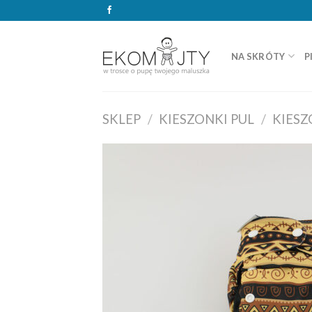
Skip
to
content
NA SKRÓTY
P
SKLEP
/
KIESZONKI PUL
/
KIESZ