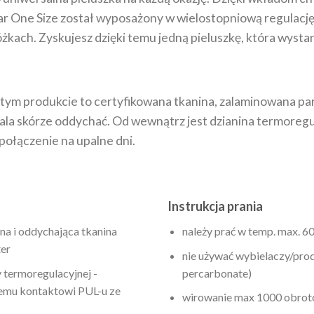
iar One Size został wyposażony w wielostopniową regulację
żkach. Zyskujesz dzięki temu jedną pieluszkę, która wysta
 tym produkcie to certyfikowana tkanina, zalaminowana p
wala skórze oddychać. Od wewnątrz jest dzianina termoregu
 połączenie na upalne dni.
Instrukcja prania
a i oddychająca tkanina
należy prać w temp. max. 6
er
nie używać wybielaczy/pro
y termoregulacyjnej -
percarbonate)
emu kontaktowi PUL-u ze
wirowanie max 1000 obro