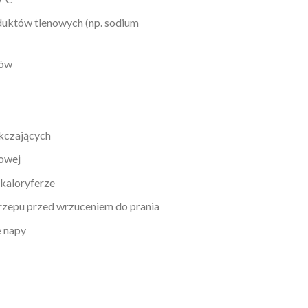
duktów tlenowych (np. sodium
tów
kczających
nowej
 kaloryferze
 rzepu przed wrzuceniem do prania
e napy