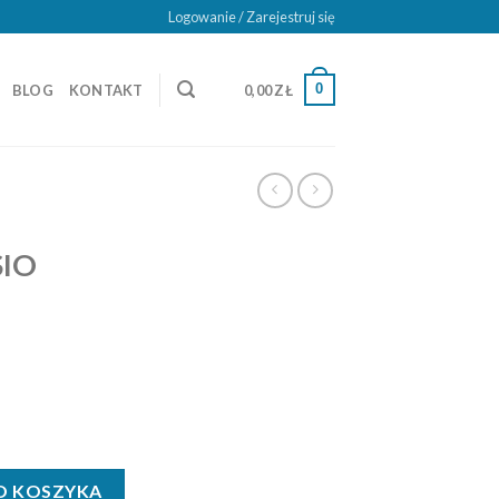
Logowanie / Zarejestruj się
0
BLOG
KONTAKT
0,00
ZŁ
SIO
ay, Rzep
O KOSZYKA