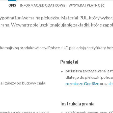
OPIS
INFORMACJE DODATKOWE
WYSYŁKA I PŁATNOŚĆ
godna i uniwersalna pieluszka. Materiał PUL, który wykorz
ną. Wewnątrz pieluszki znajdują się zakładki, które zap
Ekomajty są produkowane w Polsce i UE, posiadają certyfikaty be
Pamiętaj
pieluszka sprzedawana jes
dlatego do pieluszki pole
 i zależy od budowy ciała
rozmiarze One Size
oraz
ch
Instrukcja prania
ówką z obu stron pieluszki,
należy prać w temp. max. 6