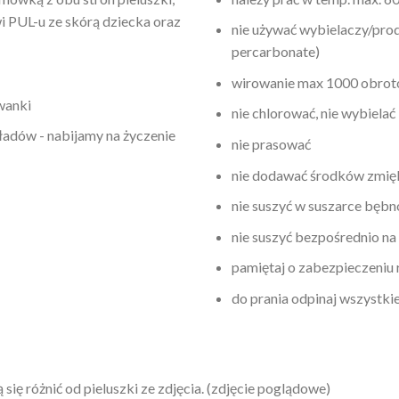
 PUL-u ze skórą dziecka oraz
nie używać wybielaczy/pro
percarbonate)
wirowanie max 1000 obro
wanki
nie chlorować, nie wybielać
adów - nabijamy na życzenie
nie prasować
nie dodawać środków zmię
nie suszyć w suszarce bęb
nie suszyć bezpośrednio na
pamiętaj o zabezpieczeniu
do prania odpinaj wszystki
ę różnić od pieluszki ze zdjęcia. (zdjęcie poglądowe)