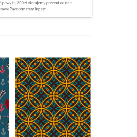
 powyżej 300 zł oferujemy prezent od nas:
tawę Paczkomatem Inpost.