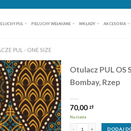
IELUCHY PUL
PIELUCHY WEŁNIANE
WKŁADY
AKCESORIA
CZE PUL - ONE SIZE
Otulacz PUL OS 
Bombay, Rzep
70,00
zł
Na stanie
ilość Otulacz PUL OS SIO Bomb
DODAJ D