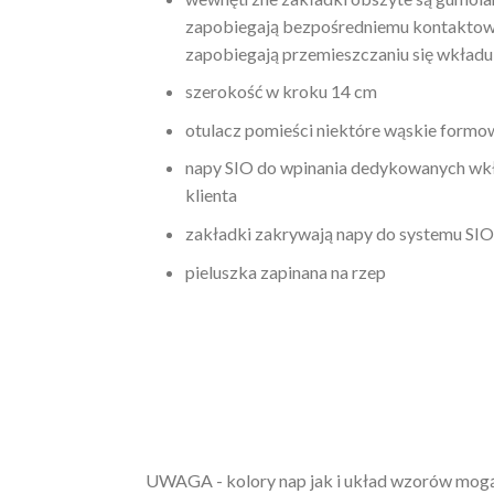
zapobiegają bezpośredniemu kontaktowi
zapobiegają przemieszczaniu się wkładu
szerokość w kroku 14 cm
otulacz pomieści niektóre wąskie formo
napy SIO do wpinania dedykowanych wkł
klienta
zakładki zakrywają napy do systemu SIO
pieluszka zapinana na rzep
UWAGA - kolory nap jak i układ wzorów mogą si