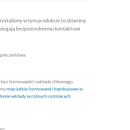
ystaliśmy w tym produkcie to dzianina,
obiegają bezpośredniemu kontaktowi
zpieczeństwa.
t bez formowanki i wkładu chłonnego,
camy
mięciutkie formowanki bambusowe w
łonne wkłady w różnych rozmiarach
0°C