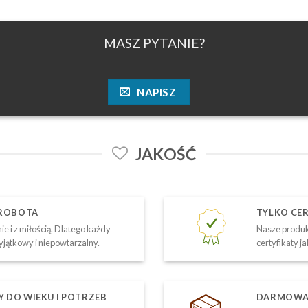
MASZ PYTANIE?
NAPISZ
JAKOŚĆ
 ROBOTA
TYLKO CE
ie i z miłością. Dlatego każdy
Nasze produk
yjątkowy i niepowtarzalny.
certyfikaty j
DO WIEKU I POTRZEB
DARMOWA 