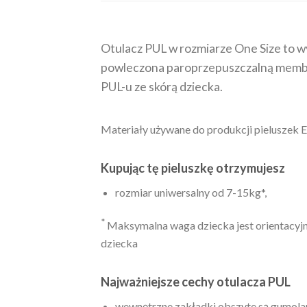
Otulacz PUL w rozmiarze One Size to wy
powleczona paroprzepuszczalną membra
PUL-u ze skórą dziecka.
Materiały używane do produkcji pieluszek 
Kupując tę pieluszkę otrzymujesz
rozmiar uniwersalny od 7-15kg*,
*
Maksymalna waga dziecka jest orientacyjna
dziecka
Najważniejsze cechy otulacza PUL
wewnętrzne zakładki obszyte są gumolam