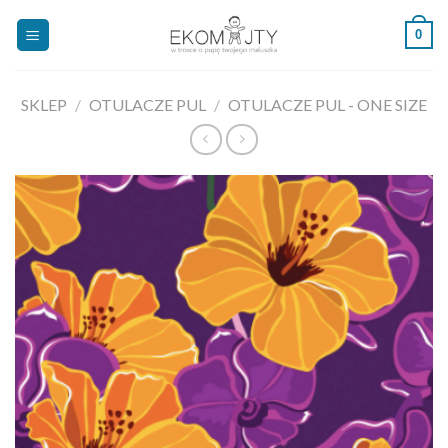
Skip
0
to
content
SKLEP
/
OTULACZE PUL
/
OTULACZE PUL - ONE SIZE