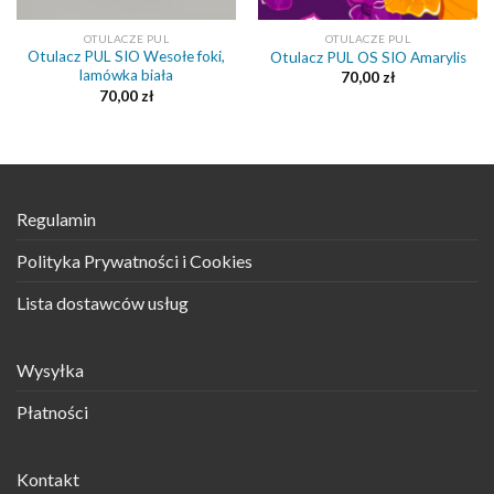
OTULACZE PUL
OTULACZE PUL
Otulacz PUL SIO Wesołe foki,
Otulacz PUL OS SIO Amarylis
lamówka biała
70,00
zł
70,00
zł
Regulamin
Polityka Prywatności i Cookies
Lista dostawców usług
Wysyłka
Płatności
Kontakt