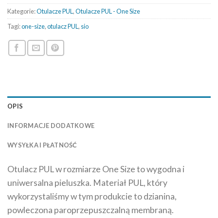
Kategorie:
Otulacze PUL
,
Otulacze PUL - One Size
Tagi:
one-size
,
otulacz PUL
,
sio
OPIS
INFORMACJE DODATKOWE
WYSYŁKA I PŁATNOŚĆ
Otulacz PUL w rozmiarze One Size to wygodna i
uniwersalna pieluszka. Materiał PUL, który
wykorzystaliśmy w tym produkcie to dzianina,
powleczona paroprzepuszczalną membraną.