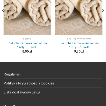
80X80
PIELUCHY TETROWE
Pielucha tetrowa niebielona
Pielucha tetrowa niebielona
140g – 80×80
185g – 60×60
8,00
zł
9,50
zł
Regulamin
Polityka Prywatności i Cookies
Lista dostawców usług