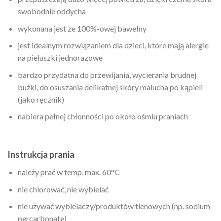
swobodnie oddycha
wykonana jest ze 100%-owej bawełny
jest idealnym rozwiązaniem dla dzieci, które mają alergie
na pieluszki jednorazowe
bardzo przydatna do przewijania, wycierania brudnej
buźki, do osuszania delikatnej skóry malucha po kąpieli
(jako ręcznik)
nabiera pełnej chłonności po około ośmiu praniach
Instrukcja prania
należy prać w temp. max. 60°C
nie chlorować, nie wybielać
nie używać wybielaczy/produktów tlenowych (np. sodium
percarbonate)