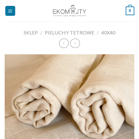
Skip
0
to
content
SKLEP
/
PIELUCHY TETROWE
/
40X40