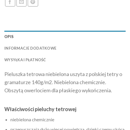
OPIS
INFORMACJE DODATKOWE
WYSYŁKA I PŁATNOŚĆ
Pieluszka tetrowa niebielona uszyta z polskiej tetry o
gramaturze 140g/m2. Niebielona chemicznie.
Obszytą owerlociem dla płaskiego wykończenia.
Właściwości pieluchy tetrowej
niebielona chemicznie
przepuszczają dużo więcej powietrza, dzięki czemu skóra