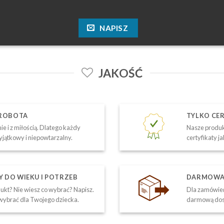
NAPISZ
JAKOŚĆ
 ROBOTA
TYLKO CE
ie i z miłością. Dlatego każdy
Nasze produk
yjątkowy i niepowtarzalny.
certyfikaty j
DO WIEKU I POTRZEB
DARMOWA 
kt? Nie wiesz co wybrać? Napisz.
Dla zamówień
ybrać dla Twojego dziecka.
darmową dos