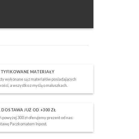
RTYFIKOWANE MATERIAŁY
ty wykonane są z materiałów posiadających
akości, a wszystko z myślą o maluszkach.
DOSTAWA JUŻ OD +300 ZŁ
 powyżej 300 zł oferujemy prezent od nas:
tawę Paczkomatem Inpost.