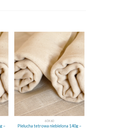
+
60X60
g –
Pielucha tetrowa niebielona 140g –