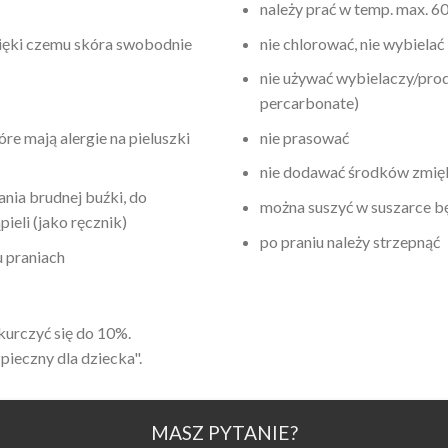
należy prać w temp. max. 6
zięki czemu skóra swobodnie
nie chlorować, nie wybielać
nie używać wybielaczy/pro
percarbonate)
óre mają alergie na pieluszki
nie prasować
nie dodawać środków zmię
nia brudnej buźki, do
można suszyć w suszarce b
ieli (jako ręcznik)
po praniu należy strzepnąć
u praniach
urczyć się do 10%.
pieczny dla dziecka".
MASZ PYTANIE?