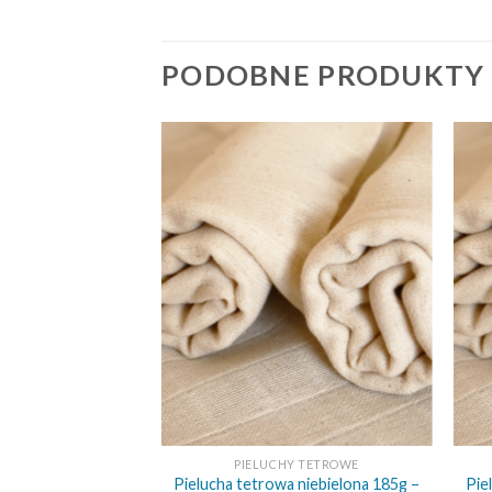
PODOBNE PRODUKTY
+
+
0X80
PIELUCHY TETROWE
 niebielona 140g –
Pielucha tetrowa niebielona 185g –
Pie