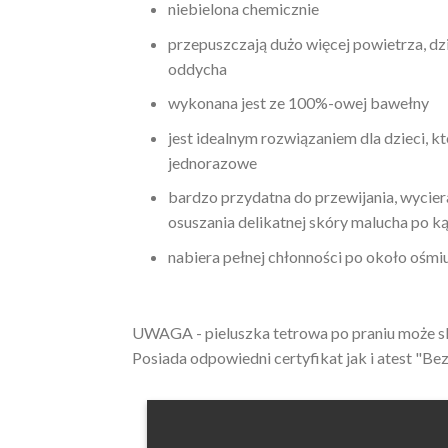
niebielona chemicznie
przepuszczają dużo więcej powietrza, d
oddycha
wykonana jest ze 100%-owej bawełny
jest idealnym rozwiązaniem dla dzieci, kt
jednorazowe
bardzo przydatna do przewijania, wyciera
osuszania delikatnej skóry malucha po kąp
nabiera pełnej chłonności po około ośmi
UWAGA - pieluszka tetrowa po praniu może sk
Posiada odpowiedni certyfikat jak i atest "Bez