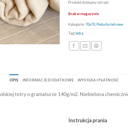
Produkt dostępny od ręki.
Brak w magazynie
Kategorie:
70x70
,
Pieluchy tetrowe
Tag:
tetra
OPIS
INFORMACJE DODATKOWE
WYSYŁKA I PŁATNOŚĆ
polskiej tetry o gramaturze 140g/m2. Niebielona chemiczn
Instrukcja prania