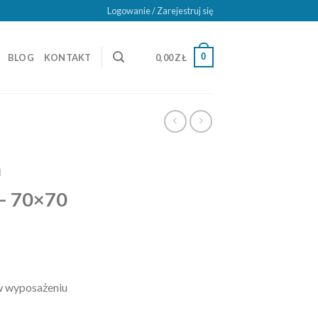
Logowanie / Zarejestruj się
0
BLOG
KONTAKT
0,00
ZŁ
a
 – 70×70
w wyposażeniu