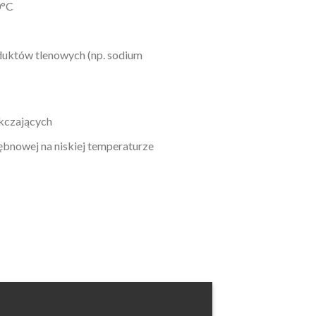
0°C
duktów tlenowych (np. sodium
kczających
ębnowej na niskiej temperaturze