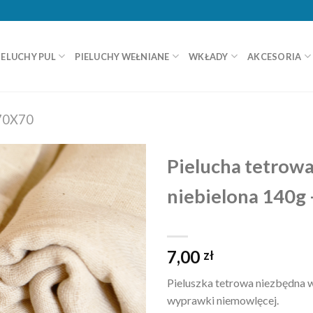
IELUCHY PUL
PIELUCHY WEŁNIANE
WKŁADY
AKCESORIA
70X70
Pielucha tetrow
niebielona 140g
7,00
zł
Pieluszka tetrowa niezbędna 
wyprawki niemowlęcej.