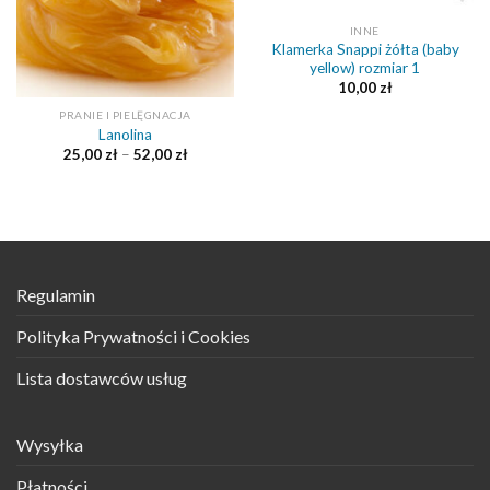
INNE
Klamerka Snappi żółta (baby
yellow) rozmiar 1
10,00
zł
PRANIE I PIELĘGNACJA
Lanolina
25,00
zł
–
52,00
zł
Regulamin
Polityka Prywatności i Cookies
Lista dostawców usług
Wysyłka
Płatności