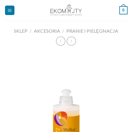
Skip
0
to
content
SKLEP
/
AKCESORIA
/
PRANIE I PIELĘGNACJA