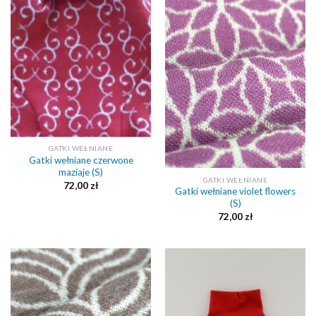
GATKI WEŁNIANE
Gatki wełniane czerwone
maziaje (S)
GATKI WEŁNIANE
72,00
zł
Gatki wełniane violet flowers
(S)
72,00
zł