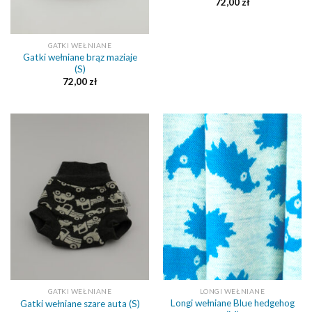
72,00
zł
GATKI WEŁNIANE
Gatki wełniane brąz maziaje
(S)
72,00
zł
GATKI WEŁNIANE
LONGI WEŁNIANE
Longi wełniane Blue hedgehog
Gatki wełniane szare auta (S)