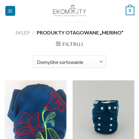
Skip
0
to
content
SKLEP
/
PRODUKTY OTAGOWANE „MERINO”
FILTRUJ