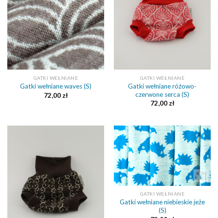
GATKI WEŁNIANE
GATKI WEŁNIANE
Gatki wełniane różowo-
Gatki wełniane waves (S)
czerwone serca (S)
72,00
zł
72,00
zł
GATKI WEŁNIANE
Gatki wełniane niebieskie jeże
(S)