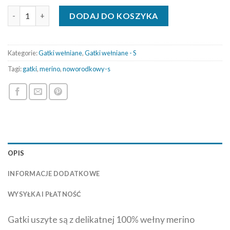
ilość Gatki wełniane czarne fale (S)
DODAJ DO KOSZYKA
Kategorie:
Gatki wełniane
,
Gatki wełniane - S
Tagi:
gatki
,
merino
,
noworodkowy-s
OPIS
INFORMACJE DODATKOWE
WYSYŁKA I PŁATNOŚĆ
Gatki uszyte są z delikatnej 100% wełny merino