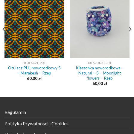
OTULACZE PUL
KIESZONKI PUL
Otulacz PUL noworodkowy S
Kieszonka noworodkowa –
– Marakesh – Rzep
Natural – S – Moonlight
flowers – Rzep
60,00
zł
60,00
zł
Regulamin
Polityka Prywatności i Cookies