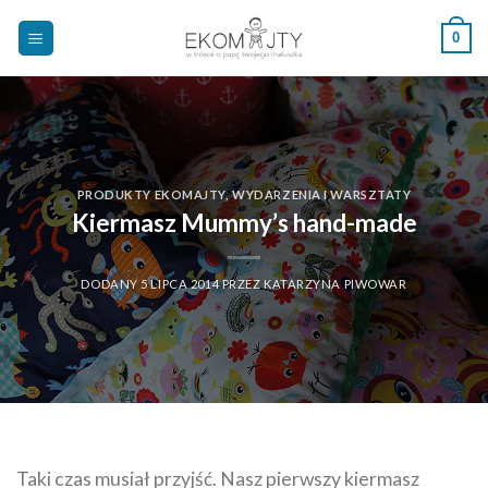
Skip
0
to
content
PRODUKTY EKOMAJTY
,
WYDARZENIA I WARSZTATY
Kiermasz Mummy’s hand-made
DODANY
5 LIPCA 2014
PRZEZ
KATARZYNA PIWOWAR
Taki czas musiał przyjść. Nasz pierwszy kiermasz