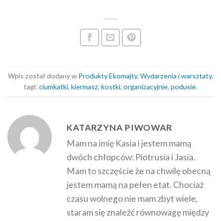
Wpis został dodany w
Produkty Ekomajty
,
Wydarzenia i warsztaty
,
tagi:
ciumkatki
,
kiermasz
,
kostki
,
organizacyjnie
,
podusie
.
KATARZYNA PIWOWAR
Mam na imię Kasia i jestem mamą
dwóch chłopców: Piotrusia i Jasia.
Mam to szczęście że na chwilę obecną
jestem mamą na pełen etat. Chociaż
czasu wolnego nie mam zbyt wiele,
staram się znaleźć równowagę między