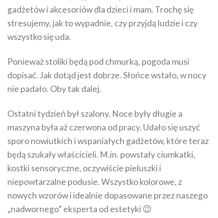
gadżetów i akcesoriów dla dzieci i mam. Trochę się
stresujemy, jak to wypadnie, czy przyjdą ludzie i czy
wszystko się uda.
Ponieważ stoliki będą pod chmurką, pogoda musi
dopisać. Jak dotąd jest dobrze. Słońce wstało, w nocy
nie padało. Oby tak dalej.
Ostatni tydzień był szalony. Noce były długie a
maszyna była aż czerwona od pracy. Udało się uszyć
sporo nowiutkich i wspaniałych gadżetów, które teraz
będą szukały właścicieli. M.in. powstały ciumkatki,
kostki sensoryczne, oczywiście pieluszki i
niepowtarzalne podusie. Wszystko kolorowe, z
nowych wzorów i idealnie dopasowane przez naszego
„nadwornego” eksperta od estetyki 😉