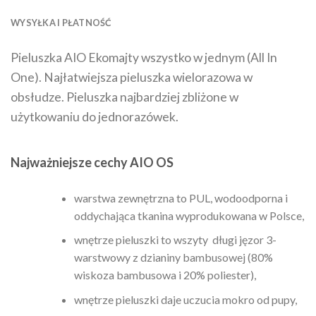
WYSYŁKA I PŁATNOŚĆ
Pieluszka AIO Ekomajty wszystko w jednym (All In
One). Najłatwiejsza pieluszka wielorazowa w
obsłudze. Pieluszka najbardziej zbliżone w
użytkowaniu do jednorazówek.
Najważniejsze cechy AIO OS
warstwa zewnętrzna to PUL, wodoodporna i
oddychająca tkanina wyprodukowana w Polsce,
wnętrze pieluszki to wszyty długi jęzor 3-
warstwowy z dzianiny bambusowej (80%
wiskoza bambusowa i 20% poliester),
wnętrze pieluszki daje uczucia mokro od pupy,