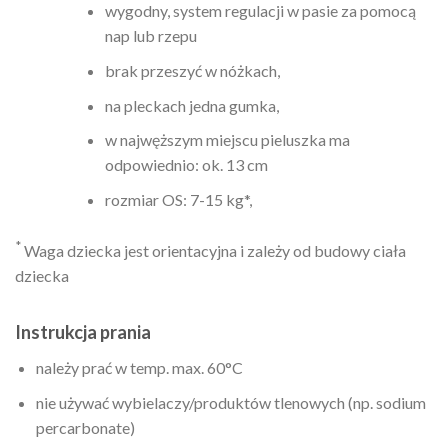
wygodny, system regulacji w pasie za pomocą
nap lub rzepu
brak przeszyć w nóżkach,
na pleckach jedna gumka,
w najwęższym miejscu pieluszka ma
odpowiednio: ok. 13 cm
rozmiar OS: 7-15 kg*,
*
Waga dziecka jest orientacyjna i zależy od budowy ciała
dziecka
Instrukcja prania
należy prać w temp. max. 60°C
nie używać wybielaczy/produktów tlenowych (np. sodium
percarbonate)