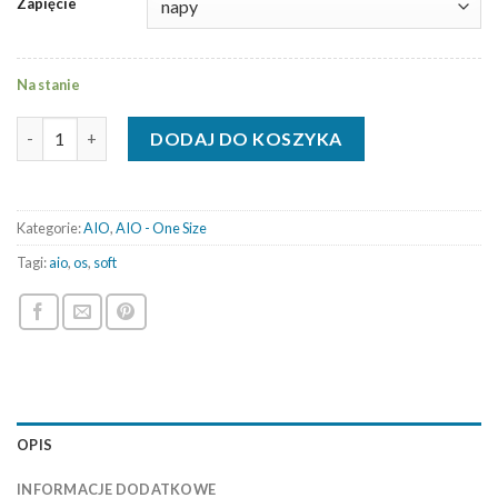
Zapięcie
Na stanie
ilość AIO OS - Pink roses - Soft
DODAJ DO KOSZYKA
Kategorie:
AIO
,
AIO - One Size
Tagi:
aio
,
os
,
soft
OPIS
INFORMACJE DODATKOWE