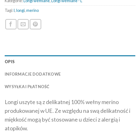
Kategorie:
Longi wełniane
,
Longi wełniane - L
Tagi:
l
,
longi
,
merino
OPIS
INFORMACJE DODATKOWE
WYSYŁKA I PŁATNOŚĆ
Longi uszyte są z delikatnej 100% wełny merino
produkowanej w UE. Ze względu na swą delikatność i
miękkość mogą być stosowane u dzieci z alergią i
atopików.