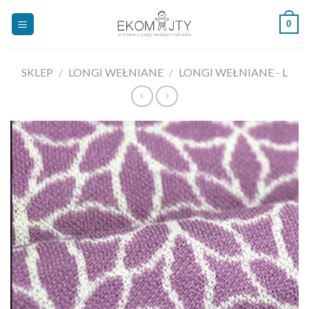
Skip
0
to
content
SKLEP
/
LONGI WEŁNIANE
/
LONGI WEŁNIANE - L