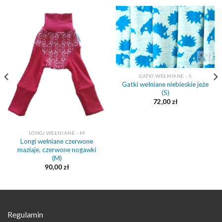
GATKI WEŁNIANE - S
Gatki wełniane niebieskie jeże
(S)
72,00
zł
LONGI WEŁNIANE - M
Longi wełniane czerwone
maziaje, czerwone nogawki
(M)
90,00
zł
Regulamin