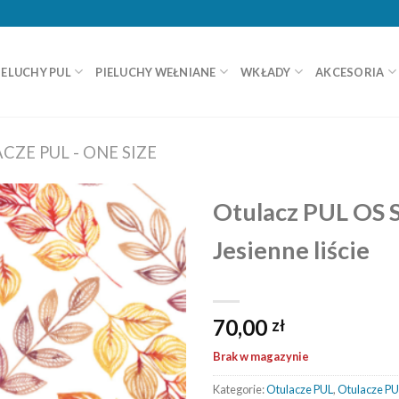
IELUCHY PUL
PIELUCHY WEŁNIANE
WKŁADY
AKCESORIA
CZE PUL - ONE SIZE
Otulacz PUL OS 
Jesienne liście
70,00
zł
Brak w magazynie
Kategorie:
Otulacze PUL
,
Otulacze PU