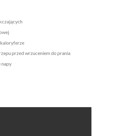
kczających
nowej
 kaloryferze
 rzepu przed wrzuceniem do prania
e napy