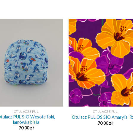
+
OTULACZE PUL
OTULACZE PUL
tulacz PUL SIO Wesołe foki,
Otulacz PUL OS SIO Amarylis, R
lamówka biała
70,00
zł
70,00
zł