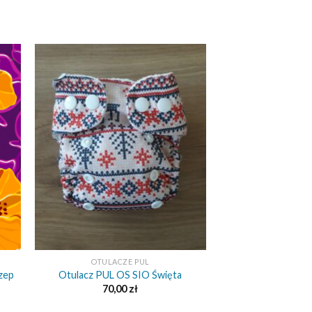
+
OTULACZE PUL
zep
Otulacz PUL OS SIO Święta
70,00
zł