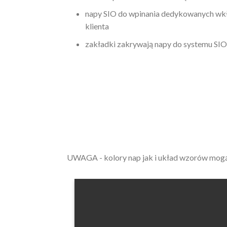
napy SIO do wpinania dedykowanych wkł
klienta
zakładki zakrywają napy do systemu SIO
UWAGA - kolory nap jak i układ wzorów mogą si