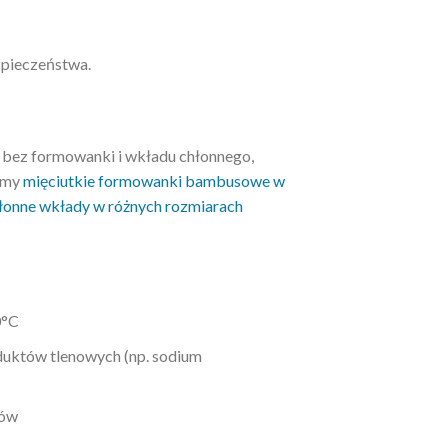
zpieczeństwa.
t bez formowanki i wkładu chłonnego,
camy
mięciutkie formowanki bambusowe w
łonne wkłady w różnych rozmiarach
0°C
duktów tlenowych (np. sodium
tów