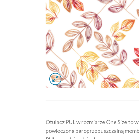
Otulacz PUL w rozmiarze One Size to wy
powleczona paroprzepuszczalną membra