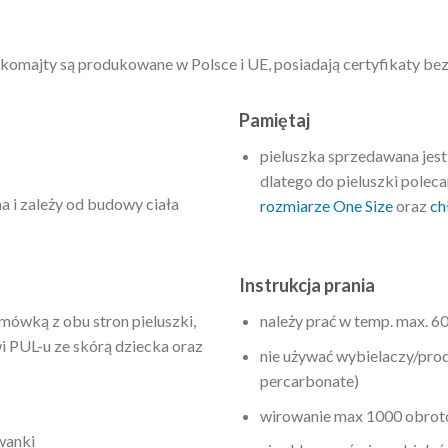
Ekomajty są produkowane w Polsce i UE, posiadają certyfikaty be
Pamiętaj
pieluszka sprzedawana jes
dlatego do pieluszki pole
 i zależy od budowy ciała
rozmiarze One Size
oraz
ch
Instrukcja prania
ówką z obu stron pieluszki,
należy prać w temp. max. 6
 PUL-u ze skórą dziecka oraz
nie używać wybielaczy/pro
percarbonate)
wirowanie max 1000 obro
wanki