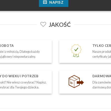
NAPISZ
JAKOŚĆ
 ROBOTA
TYLKO CE
ie i z miłością. Dlatego każdy
Nasze produk
yjątkowy i niepowtarzalny.
certyfikaty j
DO WIEKU I POTRZEB
DARMOWA 
kt? Nie wiesz co wybrać? Napisz.
Dla zamówień
ybrać dla Twojego dziecka.
darmową dos