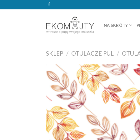
Skip
to
content
NA SKRÓTY
P
SKLEP
/
OTULACZE PUL
/
OTULA