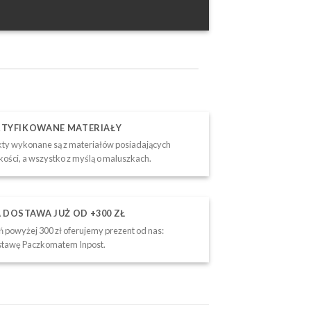
RTYFIKOWANE MATERIAŁY
ty wykonane są z materiałów posiadających
akości, a wszystko z myślą o maluszkach.
DOSTAWA JUŻ OD +300 ZŁ
 powyżej 300 zł oferujemy prezent od nas:
tawę Paczkomatem Inpost.