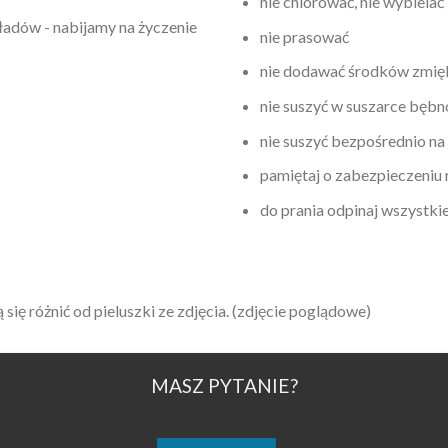
nie chlorować, nie wybielać
adów - nabijamy na życzenie
nie prasować
nie dodawać środków zmię
nie suszyć w suszarce bęb
nie suszyć bezpośrednio na
pamiętaj o zabezpieczeniu
do prania odpinaj wszystki
ę różnić od pieluszki ze zdjęcia. (zdjęcie poglądowe)
MASZ PYTANIE?