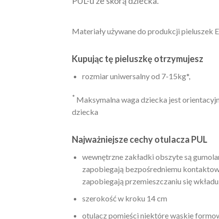
PUL-u ze skórą dziecka.
Materiały używane do produkcji pieluszek 
Kupując tę pieluszkę otrzymujesz
rozmiar uniwersalny od 7-15kg*,
*
Maksymalna waga dziecka jest orientacyjna
dziecka
Najważniejsze cechy otulacza PUL
wewnętrzne zakładki obszyte są gumolam
zapobiegają bezpośredniemu kontaktowi
zapobiegają przemieszczaniu się wkładu
szerokość w kroku 14 cm
otulacz pomieści niektóre wąskie formo