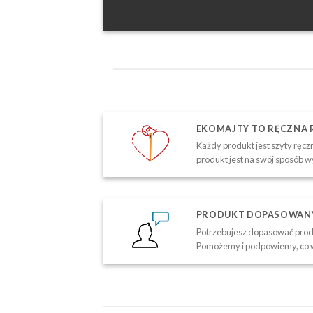
EKOMAJTY TO RĘCZNA
Każdy produkt jest szyty ręczn
produkt jest na swój sposób w
PRODUKT DOPASOWANY 
Potrzebujesz dopasować produ
Pomożemy i podpowiemy, co w