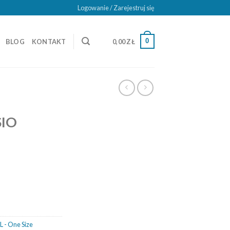
Logowanie / Zarejestruj się
0
BLOG
KONTAKT
0,00
ZŁ
SIO
L - One Size