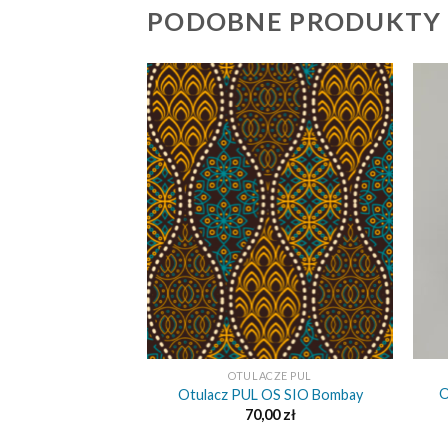
PODOBNE PRODUKTY
+
+
CZE PUL
OTULACZE PUL
O
OS SIO Labirynt
Otulacz PUL OS SIO Bombay
,00
zł
70,00
zł