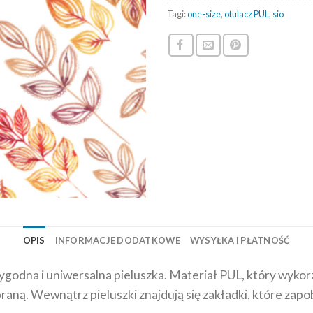
Tagi:
one-size
,
otulacz PUL
,
sio
OPIS
INFORMACJE DODATKOWE
WYSYŁKA I PŁATNOŚĆ
godna i uniwersalna pieluszka. Materiał PUL, który wykorz
ną. Wewnątrz pieluszki znajdują się zakładki, które zap