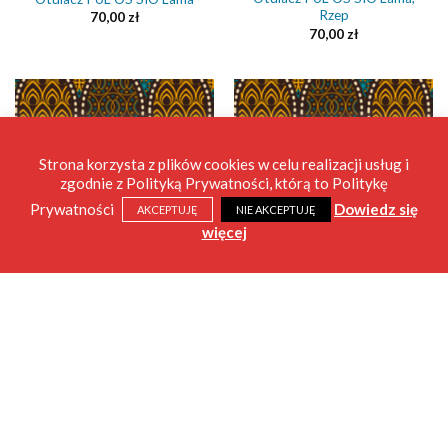
Rzep
70,00
zł
70,00
zł
Strona korzysta z plików cookies w celu realizacji usług i
zgodnie z Polityką Prywatności, którą to Politykę
Prywatności
Dowiedz się
AKCEPTUJĘ
NIE AKCEPTUJĘ
więcej
OTULACZE PUL
OTULACZE PUL
Otulacz PUL OS SIO Bombay,
Otulacz PUL OS SIO Bombay
Rzep
70,00
zł
70,00
zł