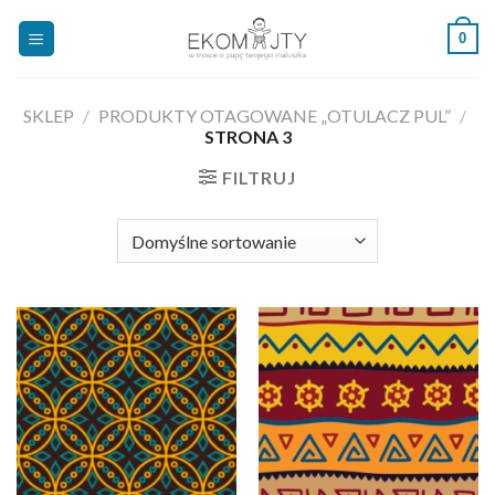
Skip
0
to
content
SKLEP
/
PRODUKTY OTAGOWANE „OTULACZ PUL”
/
STRONA 3
FILTRUJ