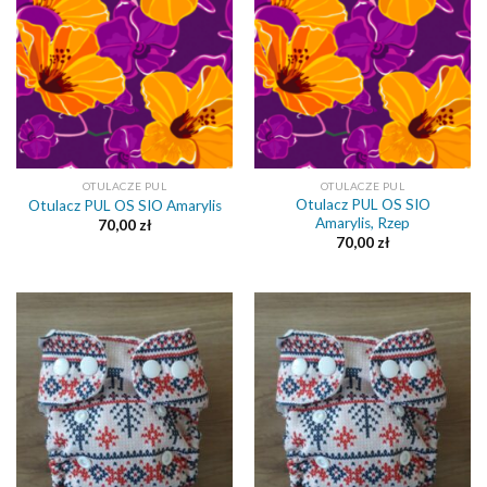
OTULACZE PUL
OTULACZE PUL
Otulacz PUL OS SIO
Otulacz PUL OS SIO Amarylis
Amarylis, Rzep
70,00
zł
70,00
zł