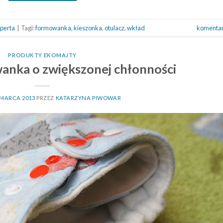
sperta
|
Tagi:
formowanka
,
kieszonka
,
otulacz
,
wkład
komenta
PRODUKTY EKOMAJTY
anka o zwiększonej chłonności
 MARCA 2013
PRZEZ
KATARZYNA PIWOWAR