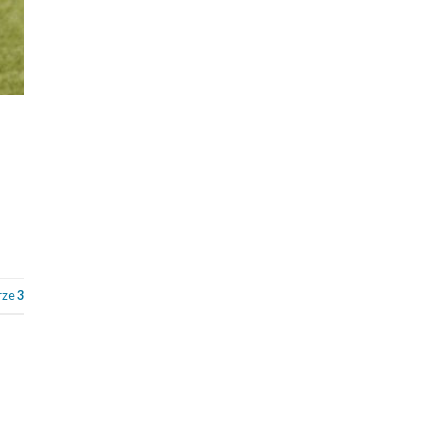
rze
3