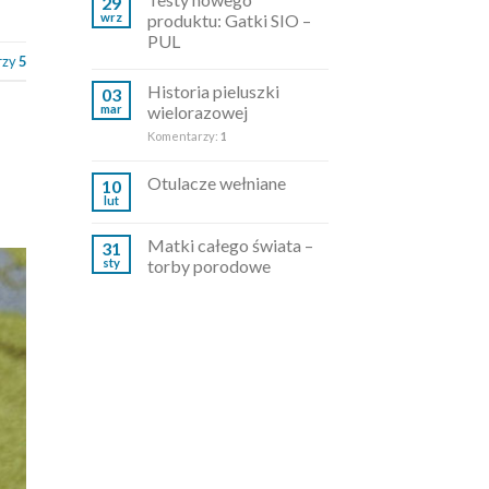
29
wrz
produktu: Gatki SIO –
PUL
rzy
5
Historia pieluszki
03
mar
wielorazowej
Komentarzy:
1
Otulacze wełniane
10
lut
Matki całego świata –
31
sty
torby porodowe