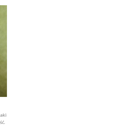
jaki
ść.