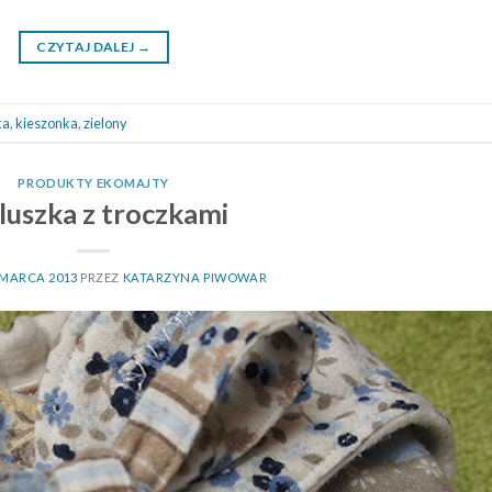
CZYTAJ DALEJ
→
ka
,
kieszonka
,
zielony
PRODUKTY EKOMAJTY
luszka z troczkami
 MARCA 2013
PRZEZ
KATARZYNA PIWOWAR