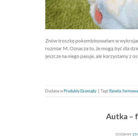
Znów troszkę pokombinowałam w wykrojami
rozmiar M. Oznacza to, że mogą być dla dzi
jeszcze na niego pasuje, ale korzystamy z os
Dodane w
Produkty Ekomajty
|
Tagi:
flanela
,
formow
Autka – 
DODANY
25