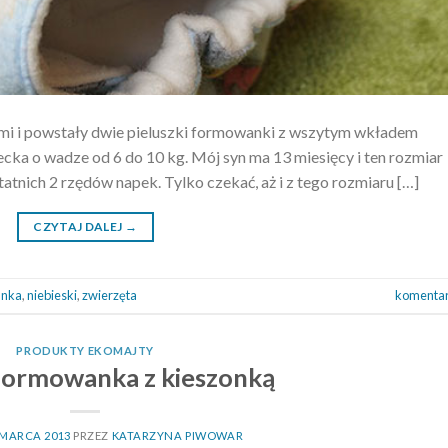
 i powstały dwie pieluszki formowanki z wszytym wkładem
ecka o wadze od 6 do 10 kg. Mój syn ma 13 miesięcy i ten rozmiar
tatnich 2 rzędów napek. Tylko czekać, aż i z tego rozmiaru […]
CZYTAJ DALEJ
→
anka
,
niebieski
,
zwierzęta
komenta
PRODUKTY EKOMAJTY
formowanka z kieszonką
 MARCA 2013
PRZEZ
KATARZYNA PIWOWAR