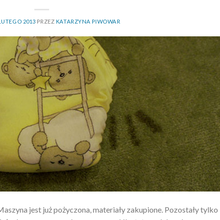
LUTEGO 2013
PRZEZ
KATARZYNA PIWOWAR
aszyna jest już pożyczona, materiały zakupione. Pozostały tylko