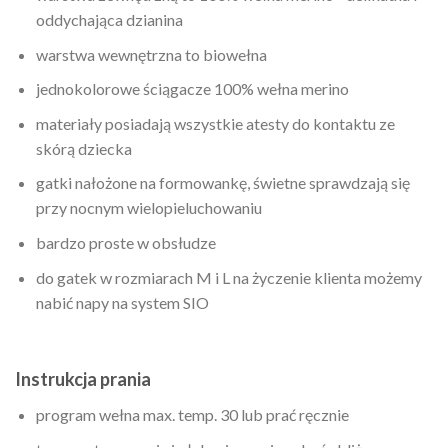
oddychająca dzianina
warstwa wewnętrzna to biowełna
jednokolorowe ściągacze 100% wełna merino
materiały posiadają wszystkie atesty do kontaktu ze
skórą dziecka
gatki nałożone na formowankę, świetne sprawdzają się
przy nocnym wielopieluchowaniu
bardzo proste w obsłudze
do gatek w rozmiarach M i L na życzenie klienta możemy
nabić napy na system SIO
Instrukcja prania
program wełna max. temp. 30 lub prać ręcznie