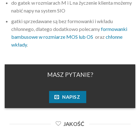
do gatek w rozmiarach M i L na życzenie klienta możemy
nabić napy na system SIO
gatki sprzedawane są bez formowanki i wkładu
chłonnego, dlatego dodatkowo polecamy
formowanki
bambusowe w rozmiarze MOS lub OS
oraz
chłonne
wkłady
.
MASZ PYTANIE?
NAPISZ
JAKOŚĆ