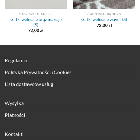
GATKI WEŁNIANE - S
GATKI WEŁNIANE - S
Gatki wełniane brąz maziaje
Gatki wełniane waves (S)
(S)
72,00
zł
72,00
zł
Regulamin
Polityka Prywatności i Cookies
Lista dostawców usług
Wysyłka
Płatności
Kontakt